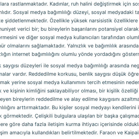
lara rastlanmaktadır. Kadınlar, ruh halini değiştirmek için 
lıdır. Sosyal medya bağımlılığı düzeyi, sosyal medyadaki tak
kte şiddetlenmektedir. Özellikle yüksek narsisistik özellikler
niyet verici bir; bu bireylerin başarılarını potansiyel olarak 
rmesini ve diğer sosyal medya kullanıcıları tarafından olu
ür olmalarını sağlamaktadır. Yalnızlık ve bağımlılık arasındaki
zlığın internet bağımlılığını olumlu yönde yordadığını göster
k saygısı düzeyleri ile sosyal medya bağımlılığı arasında neg
malar vardır. Reddedilme korkusu, benlik saygısı düşük öğre
mak yerine sosyal medya kullanımını tercih etmesinin neden
 ve kişinin kimliğini saklayabiliyor olması, bir kişilik özelliği
leyen bireylerin reddedilme ve alay edilme kaygısını azaltma
lılığını arttırmaktadır. Bu kişiler sosyal medyayı kendilerini
k görmektedir. Çelişkili bulgulara ulaşılan bir başka çalışm
lere göre daha fazla iletişim kurma ihtiyacı içerisinde olduk
eşim amacıyla kullandıkları belirtilmektedir. Faraon ve Kai