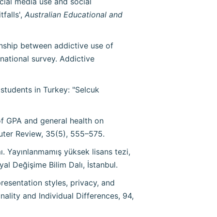
Social media use and social
falls',
Australian Educational and
tionship between addictive use of
national survey. Addictive
 students in Turkey: "Selcuk
 of GPA and general health on
uter Review, 35(5), 555–575.
ımı. Yayınlanmamış yüksek lisans tezi,
yal Değişime Bilim Dalı, İstanbul.
presentation styles, privacy, and
ality and Individual Differences, 94,