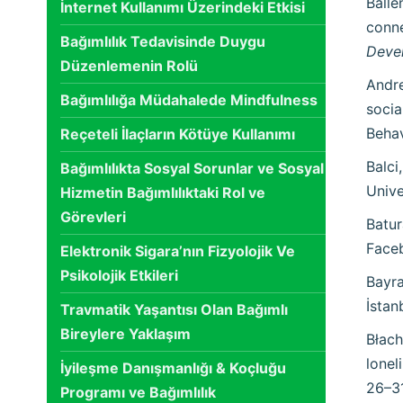
Balle
İnternet Kullanımı Üzerindeki Etkisi
conne
Bağımlılık Tedavisinde Duygu
Deve
Düzenlemenin Rolü
Andre
Bağımlılığa Müdahalede Mindfulness
socia
Behav
Reçeteli İlaçların Kötüye Kullanımı
Balci
Bağımlılıkta Sosyal Sorunlar ve Sosyal
Unive
Hizmetin Bağımlılıktaki Rol ve
Görevleri
Batur
Faceb
Elektronik Sigara’nın Fizyolojik Ve
Psikolojik Etkileri
Bayra
İstan
Travmatik Yaşantısı Olan Bağımlı
Bireylere Yaklaşım
Błach
lonel
İyileşme Danışmanlığı & Koçluğu
26–31
Programı ve Bağımlılık