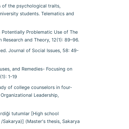
s of the psychological traits,
iversity students. Telematics and
on Potentially Problematic Use of The
n Research and Theory, 12(1): 89–96.
ted. Journal of Social Issues, 58: 49-
Causes, and Remedies- Focusing on
1): 1-19
tudy of college counselors in four-
 Organizational Leadership,
irdiği tutumlar [High school
/Sakarya)] (Master's thesis, Sakarya