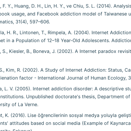
 F. Y., Huang, D. H., Lin, H. Y., ve Chiu, S. L. (2014). Analysi
ook usage, and Facebook addiction model of Taiwanese un
matics, 31(4), 597–606.
ala, H. R., Lintonen, T., Rimpela, A. (2004). Internet Addicti
net in a Population of 12–18 Year-Old Adolescents. Addictio
, S., Kiesler, B., Boneva, J. (2002). A Internet paradox revisi
S., Kim, R. (2002). A Study of Internet Addiction: Status, 
lienation factor - International Journal of Human Ecology, 3(
la, L. V. (2005). Internet addiction disorder: A descriptive s
institutions. Unpublished doctorate's thesis, Department of
rsity of La Verne.
t, K. (2016). Lise öğrencilerinin sosyal medya yoluyla gelişt
nts' attitudes based on social media (Example of Kaynarca 