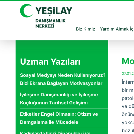
Biz Kimiz
Yardım Almak İç
Mo
Uzman Yazıları
07.01.
Sosyal Medyayı Neden Kullanıyoruz?
İnter
Bizi Ekrana Bağlayan Motivasyonlar
bir m
İyileşme Danışmanlığı ve İyileşme
patol
Koçluğunun Tarihsel Gelişimi
ve dü
Etiketler Engel Olmasın: Otizm ve
önüne
Damgalama ile Mücadele
yoksu
bozul
Kadınlarda İlişki Dinamikleri ve