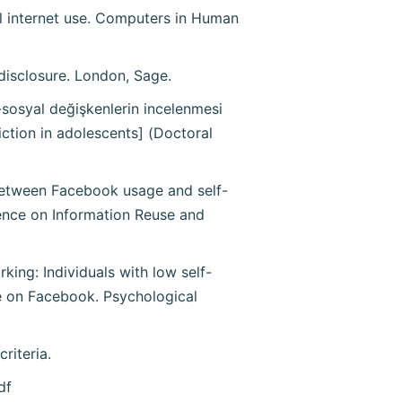
al internet use. Computers in Human
f-disclosure. London, Sage.
-sosyal değişkenlerin incelenmesi
iction in adolescents] (Doctoral
 between Facebook usage and self-
ence on Information Reuse and
king: Individuals with low self-
re on Facebook. Psychological
riteria.
df