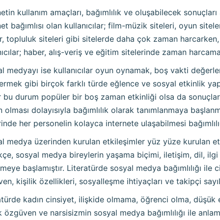
netin kullanım amaçları, bağımlılık ve oluşabilecek sonuçlar
net bağımlısı olan kullanıcılar; film-müzik siteleri, oyun sitel
er, topluluk siteleri gibi sitelerde daha çok zaman harcarken
nıcılar; haber, alış-veriş ve eğitim sitelerinde zaman harcama
l medyayı ise kullanıcılar oyun oynamak, boş vakti değerle
rmek gibi birçok farklı türde eğlence ve sosyal etkinlik ya
 bu durum popüler bir boş zaman etkinliği olsa da sonuçları
 olması dolayısıyla bağımlılık olarak tanımlanmaya başlanmışt
rinde her personelin kolayca internete ulaşabilmesi bağımlılı
l medya üzerinden kurulan etkileşimler yüz yüze kurulan et
kçe, sosyal medya bireylerin yaşama biçimi, iletişim, dil, ilgi
emeye başlamıştır. Literatürde sosyal medya bağımlılığı ile cins
en, kişilik özellikleri, sosyalleşme ihtiyaçları ve takipçi say
atürde kadın cinsiyet, ilişkide olmama, öğrenci olma, düşük e
 özgüven ve narsisizmin sosyal medya bağımlılığı ile anlamlı