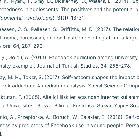
n, K., Ryan., T., Gray, D., McInerney, D., Waters, L. (2014). '
ctedness in adolescents: The positives and the potential pit
lopmental Psychologist
, 31(1), 18-31.
assen, C. S., Pallesen, S., Griffiths, M. D. (2017). The rela
l media, narcissism, and self-esteem: Findings from a large 
iors, 64, 287–293.
, Ş., Gölcü, A. (2013). Facebook addiction among university
rsity example". Journal of Turkish Studies, 34, 255–278.
ay, M. H., Toker, S. (2017). Self-esteem shapes the impact
ook addiction: A mediation analysis. Social Science Comp
ktutan, F. (2005). Aile içi ilişkiler açısından internet kullan
bul Üniversitesi, Sosyal Bilimler Enstitüsü, Sosyal Yapı – Sos
nio, A., Przepiorka, A., Boruch, W., Bałakier, E. (2016). Self-
iness as predictors of Facebook use in young people. Person
.