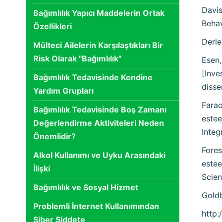
Davis
Bağımlılık Yapıcı Maddelerin Ortak
Behav
Özellikleri
Derle
Mülteci Ailelerin Karşılaştıkları Bir
Risk Olarak "Bağımlılık"
Esen,
[Inve
Bağımlılık Tedavisinde Kendine
disse
Yardım Grupları
Farao
Bağımlılık Tedavisinde Boş Zamanı
estee
Değerlendirme Aktiviteleri Neden
Integ
Önemlidir?
Fores
Alkol Kullanımı ve Uyku Arasındaki
estee
İlişki
Scien
Bağımlılık ve Sosyal Hizmet
Goldb
Problemli İnternet Kullanımından
http:
Siber Şiddete