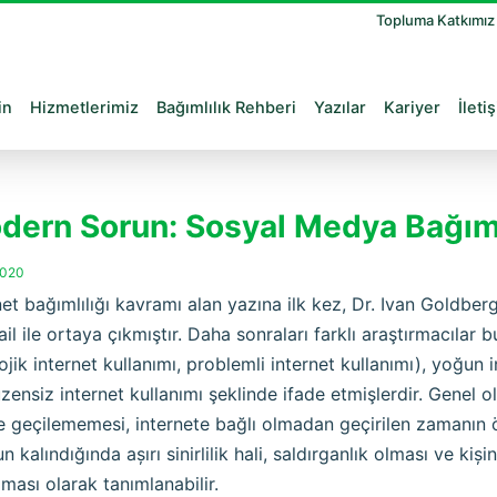
Topluma Katkımı
in
Hizmetlerimiz
Bağımlılık Rehberi
Yazılar
Kariyer
İleti
dern Sorun: Sosyal Medya Bağıml
2020
net bağımlılığı kavramı alan yazına ilk kez, Dr. Ivan Goldbe
ail ile ortaya çıkmıştır. Daha sonraları farklı araştırmacılar b
ojik internet kullanımı, problemli internet kullanımı), yoğun i
zensiz internet kullanımı şeklinde ifade etmişlerdir. Genel o
 geçilememesi, internete bağlı olmadan geçirilen zamanın ö
n kalındığında așırı sinirlilik hali, saldırganlık olması ve kiși
ması olarak tanımlanabilir.