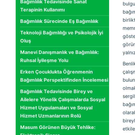
Bağımlılık Tedavisinde Sanat
bulgu
Terapinin Kullanımı
bağım
birli
Bağımlılık Sürecinde Eş Bağımlılık
memnu
Teknoloji Bağımlılığı ve Psikolojik İyi
göste
Oluş
görün
Manevi Danışmanlık ve Bağımlılık:
yalnı
Ruhsal İyileşme Yolu
Benli
Erken Çocuklukta Öğrenmenin
çalış
Bağımlılık Perspektifinden İncelemesi
bulun
olmak
Bağımlılık Tedavisinde Birey ve
sergi
Ailelere Yönelik Çalışmalarda Sosyal
bağım
Hizmet Uygulamaları ve Sosyal
olara
Hizmet Uzmanlarının Rolü
birey
Masum Görünen Büyük Tehlike:
etkil