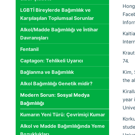
Hong,
LGBTİ Bireylerde Bağımlılık ve
Faceb
Karşılaşılan Toplumsal Sorunlar
Infor
Alkol/Madde Bağımlılığı ve İntihar
Kalti
Davranışları
Inter
Fentanil
Kraut
Captagon: Tehlikeli Uyarıcı
74.
Bağlanma ve Bağımlılık
Kim, 
the a
Alkol Bağımlılığı Genetik midir?
Kiral
Modern Sorun: Sosyal Medya
year 
Bağımlılığı
Unive
Kumarın Yeni Türü: Çevrimiçi Kumar
Korku
Alkol ve Madde Bağımlılığında Yeme
stude
Bozuklukları