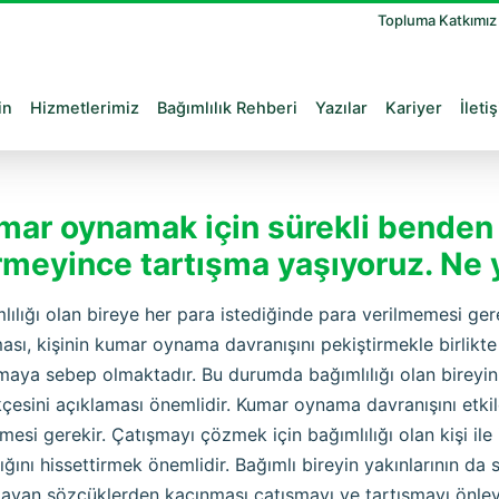
Topluma Katkımı
in
Hizmetlerimiz
Bağımlılık Rehberi
Yazılar
Kariyer
İleti
mar oynamak için sürekli benden p
rmeyince tartışma yaşıyoruz. Ne
lılığı olan bireye her para istediğinde para verilmemesi ger
ası, kişinin kumar oynama davranışını pekiştirmekle birlikt
maya sebep olmaktadır. Bu durumda bağımlılığı olan bireyin
çesini açıklaması önemlidir. Kumar oynama davranışını etkil
tmesi gerekir. Çatışmayı çözmek için bağımlılığı olan kişi ile i
ığını hissettirmek önemlidir. Bağımlı bireyin yakınlarının da 
layan sözcüklerden kaçınması çatışmayı ve tartışmayı önley