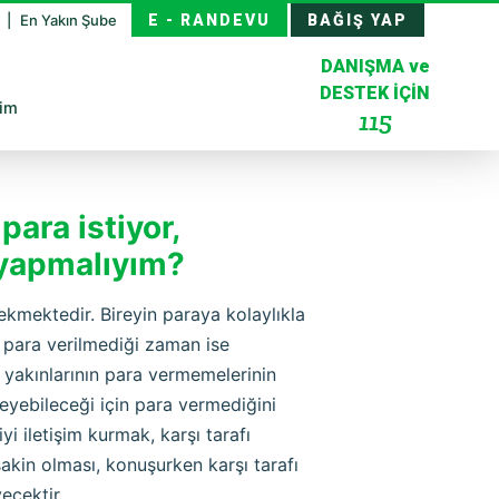
z
En Yakın Şube
E - RANDEVU
BAĞIŞ YAP
DANIŞMA ve
DESTEK İÇİN
şim
115
ara istiyor,
 yapmalıyım?
ekmektedir. Bireyin paraya kolaylıkla
e para verilmediği zaman ise
 yakınlarının para vermemelerinin
eyebileceği için para vermediğini
yi iletişim kurmak, karşı tarafı
sakin olması, konuşurken karşı tarafı
ecektir.