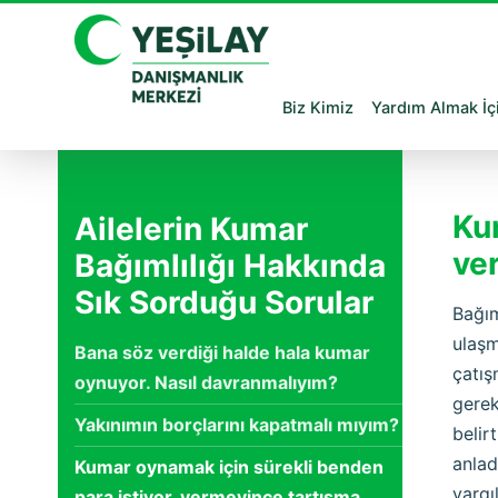
Biz Kimiz
Yardım Almak İç
Ku
Ailelerin Kumar
ve
Bağımlılığı Hakkında
Sık Sorduğu Sorular
Bağım
ulaşm
Bana söz verdiği halde hala kumar
çatış
oynuyor. Nasıl davranmalıyım?
gerek
Yakınımın borçlarını kapatmalı mıyım?
belir
anlad
Kumar oynamak için sürekli benden
yargı
para istiyor, vermeyince tartışma