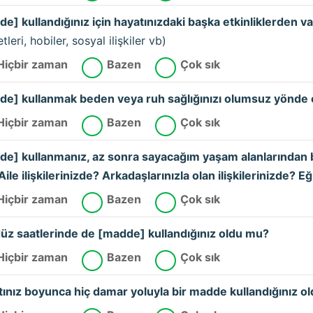
e] kullandığınız için hayatınızdaki başka etkinliklerden 
tleri, hobiler, sosyal ilişkiler vb)
Hiçbir zaman
Bazen
Çok sık
e] kullanmak beden veya ruh sağlığınızı olumsuz yönde e
Hiçbir zaman
Bazen
Çok sık
e] kullanmanız, az sonra sayacağım yaşam alanlarından bi
ile ilişkilerinizde? Arkadaşlarınızla olan ilişkilerinizde? E
Hiçbir zaman
Bazen
Çok sık
z saatlerinde de [madde] kullandığınız oldu mu?
Hiçbir zaman
Bazen
Çok sık
ınız boyunca hiç damar yoluyla bir madde kullandığınız o