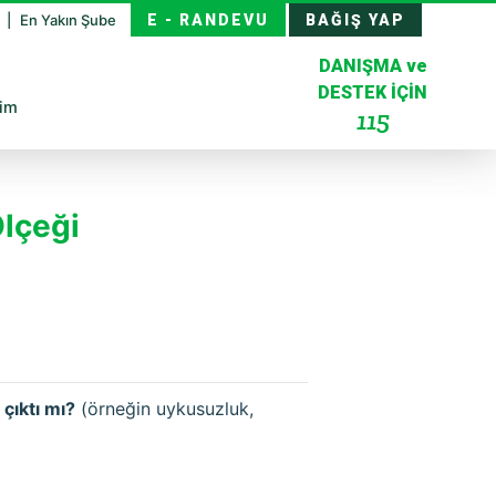
z
En Yakın Şube
E - RANDEVU
BAĞIŞ YAP
DANIŞMA ve
DESTEK İÇİN
şim
115
lçeği
çıktı mı?
(örneğin uykusuzluk,