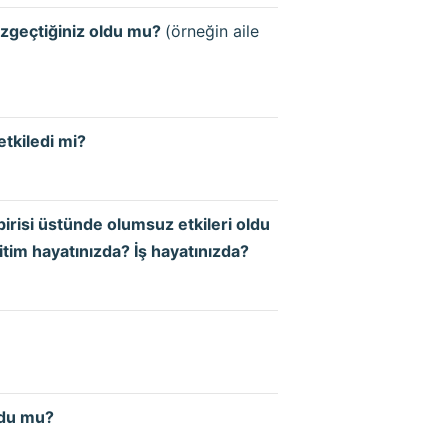
vazgeçtiğiniz oldu mu?
(örneğin aile
tkiledi mi?
risi üstünde olumsuz etkileri oldu
ğitim hayatınızda? İş hayatınızda?
ldu mu?