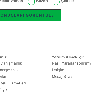
Hiçbir zaman
Bazen
Çok sık
SONUÇLARI GÖRÜNTÜLE
imiz
Yardım Almak İçin
e Danışmanlık
Nasıl Yararlanabilirim?
anışmanlık
İletişim
ileri
Mesaj Bırak
tek Hizmetleri
ölye