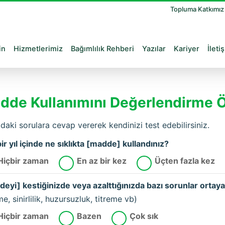
Topluma Katkımı
in
Hizmetlerimiz
Bağımlılık Rehberi
Yazılar
Kariyer
İleti
dde Kullanımını Değerlendirme Ö
daki sorulara cevap vererek kendinizi test edebilirsiniz.
ir yıl içinde ne sıklıkta [madde] kullandınız?
Hiçbir zaman
En az bir kez
Üçten fazla kez
eyi] kestiğinizde veya azalttığınızda bazı sorunlar ortaya 
me, sinirlilik, huzursuzluk, titreme vb)
Hiçbir zaman
Bazen
Çok sık