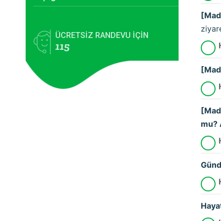
[Madd
ziyare
ÜCRETSİZ RANDEVU İÇİN
115
[Madd
[Madd
mu? A
Gündü
Hayat