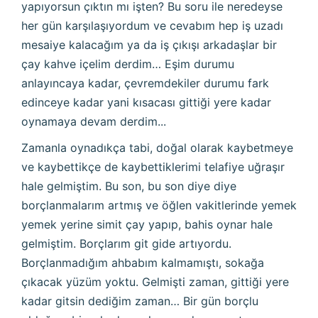
yapıyorsun çıktın mı işten? Bu soru ile neredeyse
her gün karşılaşıyordum ve cevabım hep iş uzadı
mesaiye kalacağım ya da iş çıkışı arkadaşlar bir
çay kahve içelim derdim… Eşim durumu
anlayıncaya kadar, çevremdekiler durumu fark
edinceye kadar yani kısacası gittiği yere kadar
oynamaya devam derdim...
Zamanla oynadıkça tabi, doğal olarak kaybetmeye
ve kaybettikçe de kaybettiklerimi telafiye uğraşır
hale gelmiştim. Bu son, bu son diye diye
borçlanmalarım artmış ve öğlen vakitlerinde yemek
yemek yerine simit çay yapıp, bahis oynar hale
gelmiştim. Borçlarım git gide artıyordu.
Borçlanmadığım ahbabım kalmamıştı, sokağa
çıkacak yüzüm yoktu. Gelmişti zaman, gittiği yere
kadar gitsin dediğim zaman… Bir gün borçlu