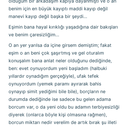
olduğum bir arkadaşım kapıya dayanmıştı ve o an
benim için en büyük kayıptı maddi kayıp değil
manevi kayıp değil başka bir şeydi…
Eşimin bana hayal kırıklığı yaşadığına dair bakışları
ve benim çaresizliğim…
O an yer yarılsa da içine girsem demiştim; fakat
eşim o an beni çok şaşırtmış ve gel oturalım
konuşalım bana anlat neler olduğunu dediğinde,
ben: evet oynuyordum yeni başladım (halbuki
yıllardır oynadığım gerçeğiyle), ufak tefek
oynuyordum (yemek paramı ayırarak bahis
oynayıp simit yediğimi bile bile), borçların ne
durumda dediğinde ise sadece bu gelen adama
borcum var, o da yeni oldu bu adamın terbiyesizliği
diyerek (onlarca böyle kişi olmasına rağmen),
borcun miktarı nedir verelim de artık bırak şu illeti