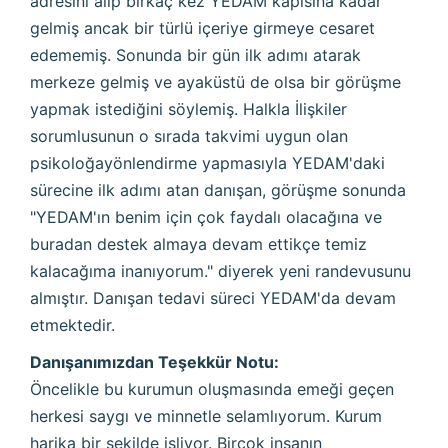
adresini alıp birkaç kez YEDAM kapısına kadar
gelmiş ancak bir türlü içeriye girmeye cesaret
edememiş. Sonunda bir gün ilk adımı atarak
merkeze gelmiş ve ayaküstü de olsa bir görüşme
yapmak istediğini söylemiş. Halkla İlişkiler
sorumlusunun o sırada takvimi uygun olan
psikoloğayönlendirme yapmasıyla YEDAM'daki
sürecine ilk adımı atan danışan, görüşme sonunda
"YEDAM'ın benim için çok faydalı olacağına ve
buradan destek almaya devam ettikçe temiz
kalacağıma inanıyorum." diyerek yeni randevusunu
almıştır. Danışan tedavi süreci YEDAM'da devam
etmektedir.
Danışanımızdan Teşekkür Notu:
Öncelikle bu kurumun oluşmasında emeği geçen
herkesi saygı ve minnetle selamlıyorum. Kurum
harika bir şekilde işliyor. Birçok insanın