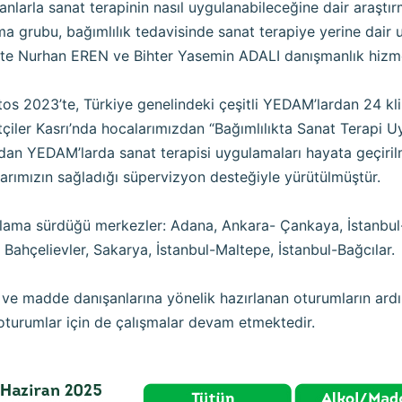
anlarla sanat terapinin nasıl uygulanabileceğine dair araşt
ma grubu, bağımlılık tedavisinde sanat terapiye yerine dair 
te Nurhan EREN ve Bihter Yasemin ADALI danışmanlık hizmet
os 2023’te, Türkiye genelindeki çeşitli YEDAM’lardan 24 kli
çiler Kasrı’nda hocalarımızdan “Bağımlılıkta Sanat Terapi Uyg
dan YEDAM’larda sanat terapisi uygulamaları hayata geçirilm
arımızın sağladığı süpervizyon desteğiyle yürütülmüştür.
ama sürdüğü merkezler: Adana, Ankara- Çankaya, İstanbul-Y
 Bahçelievler, Sakarya, İstanbul-Maltepe, İstanbul-Bağcılar.
 ve madde danışanlarına yönelik hazırlanan oturumların ard
oturumlar için de çalışmalar devam etmektedir.