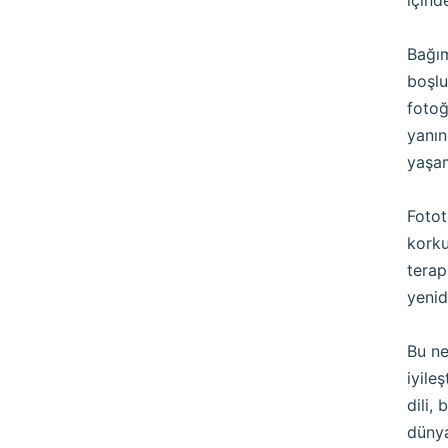
içind
Bağım
boşlu
fotoğ
yanın
yaşam
Fotot
korku
terap
yenid
Bu ne
iyile
dili,
dünya