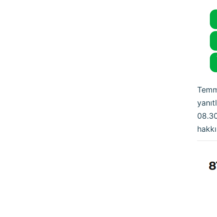
Temmu
yanıt
08.30
hakkı