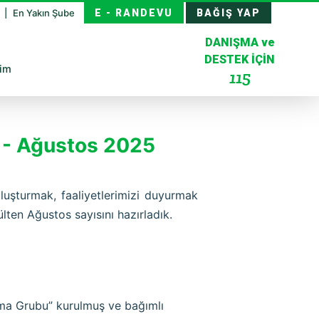
z
En Yakın Şube
E - RANDEVU
BAĞIŞ YAP
DANIŞMA ve
DESTEK İÇİN
şim
115
n - Ağustos 2025
oluşturmak, faaliyetlerimizi duyurmak
lten Ağustos sayısını hazırladık.
ma Grubu” kurulmuş ve bağımlı