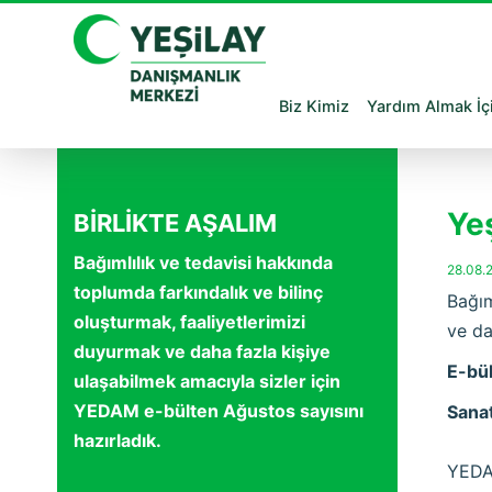
Biz Kimiz
Yardım Almak İç
Ye
BİRLİKTE AŞALIM
Bağımlılık ve tedavisi hakkında
28.08.
toplumda farkındalık ve bilinç
Bağım
oluşturmak, faaliyetlerimizi
ve da
duyurmak ve daha fazla kişiye
E-bül
ulaşabilmek amacıyla sizler için
YEDAM e-bülten Ağustos sayısını
Sana
hazırladık.
YEDAM