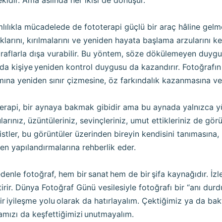
ekidir. Ama aslında her ikisi de dönüşür.
lılıkla mücadelede de fototerapi güçlü bir araç hâline gelmek
klarını, kırılmalarını ve yeniden hayata başlama arzularını k
raflarla dışa vurabilir. Bu yöntem, söze dökülemeyen duygul
da kişiye yeniden kontrol duygusu da kazandırır. Fotoğrafın 
ına yeniden sınır çizmesine, öz farkındalık kazanmasına ve 
erapi, bir aynaya bakmak gibidir ama bu aynada yalnızca yü
larınız, üzüntüleriniz, sevinçleriniz, umut ettikleriniz de gör
istler, bu görüntüler üzerinden bireyin kendisini tanımasına, 
en yapılandırmalarına rehberlik eder.
denle fotoğraf, hem bir sanat hem de bir şifa kaynağıdır. İzl
ştirir. Dünya Fotoğraf Günü vesilesiyle fotoğrafı bir “anı du
 bir iyileşme yolu olarak da hatırlayalım. Çektiğimiz ya da ba
mızı da keşfettiğimizi unutmayalım.