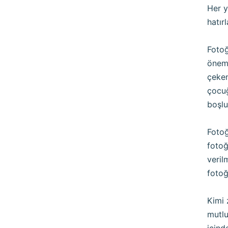
Her y
hatır
Fotoğ
öneml
çeken
çocuğ
boşlu
Fotoğ
fotoğ
veril
fotoğ
Kimi 
mutlu