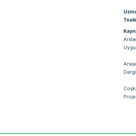
Uzma
Tesl
Kayn
Arsla
Uygul
Arsla
Dergi
Coşku
Proje