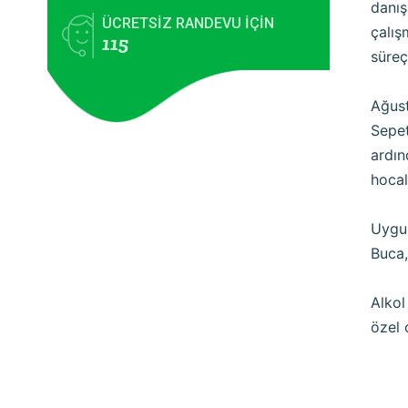
danış
ÜCRETSİZ RANDEVU İÇİN
çalış
115
süreç
Ağust
Sepet
ardın
hocal
Uygul
Buca,
Alkol
özel 