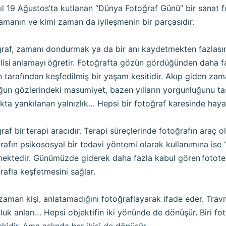
ıl 19 Ağustos’ta kutlanan “Dünya Fotoğraf Günü” bir sanat 
lamanın ve kimi zaman da iyileşmenin bir parçasıdır.
raf, zamanı dondurmak ya da bir anı kaydetmekten fazlasın
isi anlamayı öğretir. Fotoğrafta gözün gördüğünden daha faz
 tarafından keşfedilmiş bir yaşam kesitidir. Akıp giden zam
un gözlerindeki masumiyet, bazen yılların yorgunluğunu taşı
kta yankılanan yalnızlık… Hepsi bir fotoğraf karesinde hay
raf bir terapi aracıdır. Terapi süreçlerinde fotoğrafın araç o
rafın psikososyal bir tedavi yöntemi olarak kullanımına ise 
mektedir. Günümüzde giderek daha fazla kabul gören fototera
rafla keşfetmesini sağlar.
zaman kişi, anlatamadığını fotoğraflayarak ifade eder. Travma
luk anları… Hepsi objektifin iki yönünde de dönüşür. Biri fot