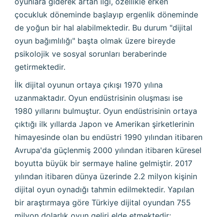
oyunlara giderek artan ilgi, özellikle erken
çocukluk döneminde başla­yıp ergenlik döneminde
de yoğun bir hal alabilmekte­dir. Bu durum "dijital
oyun bağımlılığı" başta olmak üzere bireyde
psikolojik ve sosyal sorunları beraberin­de
getirmektedir.
İlk dijital oyunun ortaya çıkışı 1970 yılına
uzanmakta­dır. Oyun endüstrisinin oluşması ise
1980 yıllarını bulmuştur. Oyun endüstrisinin ortaya
çıktığı ilk yıllarda Japon ve Amerikan şirketlerinin
himayesinde olan bu endüstri 1990 yılından itibaren
Avrupa'da güçlenmiş 2000 yılından itibaren küresel
boyutta büyük bir sermaye haline gelmiştir. 2017
yılından itibaren dünya üzerinde 2.2 milyon kişinin
dijital oyun oynadığı tahmin edilmektedir. Yapılan
bir araştırmaya göre Türkiye dijital oyundan 755
milyon dolarlık oyun geliri elde etmektedir;