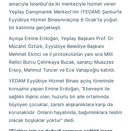
amacıyla İstanbul'da iki merkeziyle hizmet veren
Yeşilay Danışmanlık Merkezi'nin (YEDAM) Şanlıurfa
Eyyübiye Hizmet Binasınınaçılışı 6 Ocak'ta yoğun
bir katılımla gerçekleşti.
Açılışa Emine Erdoğan, Yeşilay Başkanı Prof. Dr.
Mücahit Öztürk, Eyyübiye Belediye Başkanı
Mehmet Ekinci ve il protokolünün yanı sıra Milli
Rallici Burcu Çetinkaya Bucak, sanatçı Muazzez
Ersoy, Mahmut Tuncer ve Ece Vahapoğlu katıldı.
YEDAM Eyyübiye Hizmet Binası açılış töreninde
konuşma yapan Emine Erdoğan, "Ebeveyni ile
sağlıklı ilişkisi olan, huzurlu bir aile ortamında
büyüyen çocuklar, zararlı alışkanlıklara karşı da
korunaklıdır. Onların hayatında, bağımlılıklara teslim
olacak boşluklar yoktur" dedi.
"Türkiye için en değerli sermaye sağlıklı insan